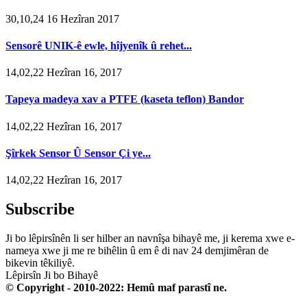
30,10,24 16 Hezîran 2017
Sensorê UNIK-ê ewle, hîjyenîk û rehet...
14,02,22 Hezîran 16, 2017
Tapeya madeya xav a PTFE (kaseta teflon) Bandor
14,02,22 Hezîran 16, 2017
Şîrkek Sensor Û Sensor Çi ye...
14,02,22 Hezîran 16, 2017
Subscribe
Ji bo lêpirsînên li ser hilber an navnîşa bihayê me, ji kerema xwe e-
nameya xwe ji me re bihêlin û em ê di nav 24 demjimêran de
bikevin têkiliyê.
Lêpirsîn Ji bo Bihayê
© Copyright - 2010-2022: Hemû maf parastî ne.