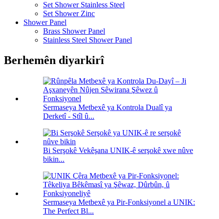
Set Shower Stainless Steel
Set Shower Zinc
Shower Panel
Brass Shower Panel
Stainless Steel Shower Panel
Berhemên diyarkirî
Sermaseya Metbexê ya Kontrola Dualî ya
Derketî - Stîl û...
Bi Serşokê Vekêşana UNIK-ê serşokê xwe nûve
bikin...
Sermaseya Metbexê ya Pir-Fonksiyonel a UNIK:
The Perfect Bl...