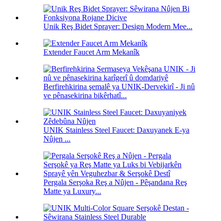
Unik Reş Bidet Sprayer: Design Modern Mee...
Extender Faucet Arm Mekanîk
Berfirehkirina şemalê ya UNIK-Dervekirî - Ji nû
ve pênasekirina bikêrhatî...
UNIK Stainless Steel Faucet: Daxuyanek E-ya
Nûjen ...
Pergala Serşoka Reş a Nûjen - Pêşandana Reş
Matte ya Luxury...