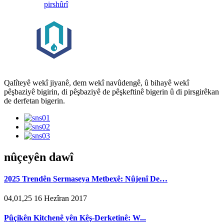
pirs
hûrî
Qalîteyê wekî jiyanê, dem wekî navûdengê, û bihayê wekî
pêşbaziyê bigirin, di pêşbaziyê de pêşkeftinê bigerin û di pirsgirêkan
de derfetan bigerin.
nûçeyên dawî
2025 Trendên Sermaseya Metbexê: Nûjenî De…
04,01,25 16 Hezîran 2017
Pûçikên Kitchenê yên Kêş-Derketinê: W...