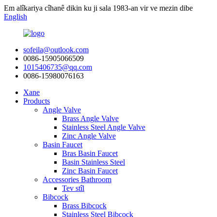
Em alîkariya cîhanê dikin ku ji sala 1983-an vir ve mezin dibe
English
sofeila@outlook.com
0086-15905066509
1015406735@qq.com
0086-15980076163
Xane
Products
Angle Valve
Brass Angle Valve
Stainless Steel Angle Valve
Zinc Angle Valve
Basin Faucet
Bras Basin Faucet
Basin Stainless Steel
Zinc Basin Faucet
Accessories Bathroom
Tev stîl
Bibcock
Brass Bibcock
Stainless Steel Bibcock