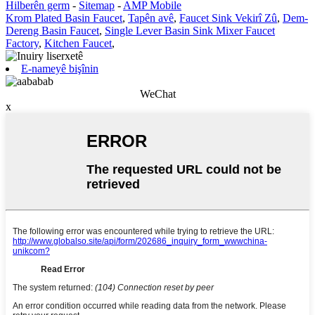
Hilberên germ
-
Sitemap
-
AMP Mobile
Krom Plated Basin Faucet
,
Tapên avê
,
Faucet Sink Vekirî Zû
,
Dem-
Dereng Basin Faucet
,
Single Lever Basin Sink Mixer Faucet
Factory
,
Kitchen Faucet
,
E-nameyê bişînin
WeChat
x