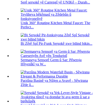
Serê serşokê yê Çarrengî yê UNIKê – Durab...
Unik 360° Rotating Kitchen Metal Faucet: The
Perfect...
Bi Zêrê Spî Pir-Funk Serşokê xwe bilind bikin...
Sermaseya Sensorê Germ û Sar: Pêşeroja
Hîjyenîkî ya W...
Parzûna Basinê ya Nûjen a Avavê - Sêwirana
Zêde û...