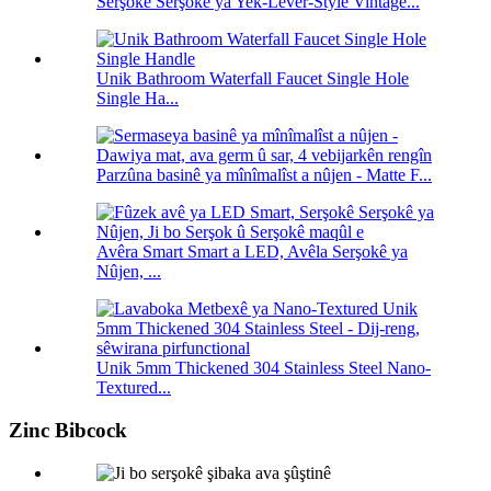
Serşokê Serşokê ya Yek-Lever-Style Vintage...
Unik Bathroom Waterfall Faucet Single Hole
Single Ha...
Parzûna basinê ya mînîmalîst a nûjen - Matte F...
Avêra Smart Smart a LED, Avêla Serşokê ya
Nûjen, ...
Unik 5mm Thickened 304 Stainless Steel Nano-
Textured...
Zinc Bibcock