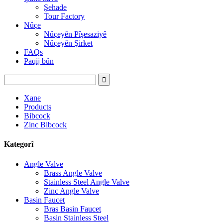
Şehade
Tour Factory
Nûçe
Nûçeyên Pîşesaziyê
Nûçeyên Şirket
FAQs
Paqij bûn
Xane
Products
Bibcock
Zinc Bibcock
Kategorî
Angle Valve
Brass Angle Valve
Stainless Steel Angle Valve
Zinc Angle Valve
Basin Faucet
Bras Basin Faucet
Basin Stainless Steel