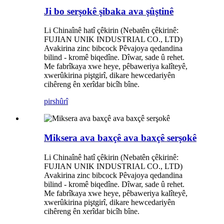
Ji bo serşokê şibaka ava şûştinê
Li Chinaînê hatî çêkirin (Nebatên çêkirinê:
FUJIAN UNIK INDUSTRIAL CO., LTD)
Avakirina zinc bibcock Pêvajoya qedandina
bilind - kromê biqedîne. Dîwar, sade û rehet.
Me fabrîkaya xwe heye, pêbaweriya kalîteyê,
xwerûkirina piştgirî, dikare hewcedariyên
cihêreng ên xerîdar bicîh bîne.
pirs
hûrî
Miksera ava baxçê ava baxçê serşokê
Li Chinaînê hatî çêkirin (Nebatên çêkirinê:
FUJIAN UNIK INDUSTRIAL CO., LTD)
Avakirina zinc bibcock Pêvajoya qedandina
bilind - kromê biqedîne. Dîwar, sade û rehet.
Me fabrîkaya xwe heye, pêbaweriya kalîteyê,
xwerûkirina piştgirî, dikare hewcedariyên
cihêreng ên xerîdar bicîh bîne.