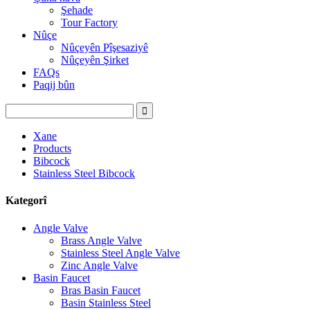
Şehade
Tour Factory
Nûçe
Nûçeyên Pîşesaziyê
Nûçeyên Şirket
FAQs
Paqij bûn
Xane
Products
Bibcock
Stainless Steel Bibcock
Kategorî
Angle Valve
Brass Angle Valve
Stainless Steel Angle Valve
Zinc Angle Valve
Basin Faucet
Bras Basin Faucet
Basin Stainless Steel