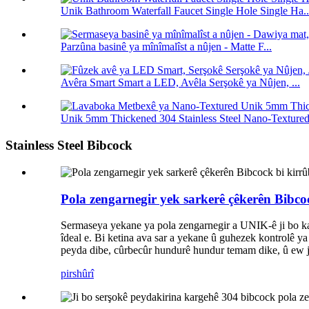
Unik Bathroom Waterfall Faucet Single Hole Single Ha..
Parzûna basinê ya mînîmalîst a nûjen - Matte F...
Avêra Smart Smart a LED, Avêla Serşokê ya Nûjen, ...
Unik 5mm Thickened 304 Stainless Steel Nano-Textured.
Stainless Steel Bibcock
Pola zengarnegir yek sarkerê çêkerên Bibcoc
Sermaseya yekane ya pola zengarnegir a UNIK-ê ji bo karan
îdeal e. Bi ketina ava sar a yekane û guhezek kontrolê ya
peyda dibe, cûrbecûr hundurê hundur temam dike, û ew ji
pirs
hûrî