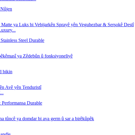
uxury...
..