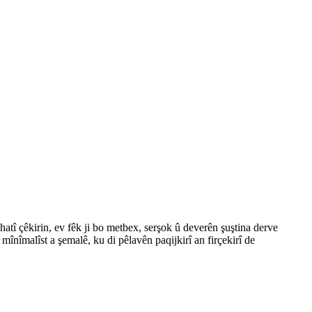
hatî çêkirin, ev fêk ji bo metbex, serşok û deverên şuştina derve
nîmalîst a şemalê, ku di pêlavên paqijkirî an firçekirî de