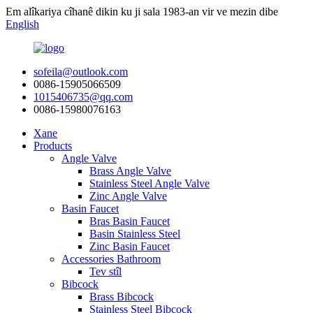
Em alîkariya cîhanê dikin ku ji sala 1983-an vir ve mezin dibe
English
sofeila@outlook.com
0086-15905066509
1015406735@qq.com
0086-15980076163
Xane
Products
Angle Valve
Brass Angle Valve
Stainless Steel Angle Valve
Zinc Angle Valve
Basin Faucet
Bras Basin Faucet
Basin Stainless Steel
Zinc Basin Faucet
Accessories Bathroom
Tev stîl
Bibcock
Brass Bibcock
Stainless Steel Bibcock