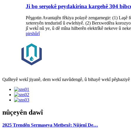
Ji bo serşokê peydakirina kargehê 304 bibc
Pêşgotin Avantajên fêkiya polayê zengarnegir: (1) Laşê fê
xetereyên tenduristî û ewlehiyê. (2) Berxwedêra korozyon
jî wekî nû ye, û dê mîna hilberên elektrîkê nekeve û neke
pirs
hûrî
Qalîteyê wekî jiyanê, dem wekî navûdengê, û bihayê wekî pêşbaziyê big
nûçeyên dawî
2025 Trendên Sermaseya Metbexê: Nûjenî De…