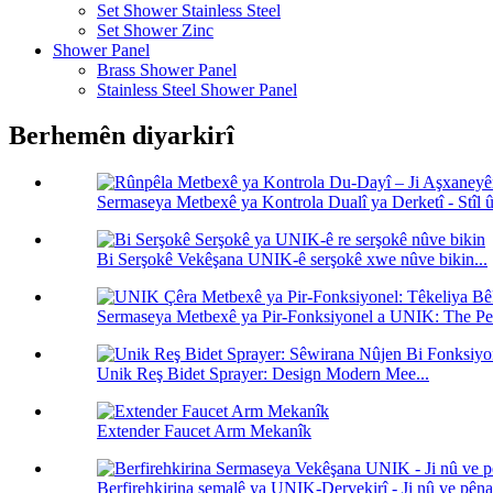
Set Shower Stainless Steel
Set Shower Zinc
Shower Panel
Brass Shower Panel
Stainless Steel Shower Panel
Berhemên diyarkirî
Sermaseya Metbexê ya Kontrola Dualî ya Derketî - Stîl û
Bi Serşokê Vekêşana UNIK-ê serşokê xwe nûve bikin...
Sermaseya Metbexê ya Pir-Fonksiyonel a UNIK: The Perf
Unik Reş Bidet Sprayer: Design Modern Mee...
Extender Faucet Arm Mekanîk
Berfirehkirina şemalê ya UNIK-Dervekirî - Ji nû ve pênase