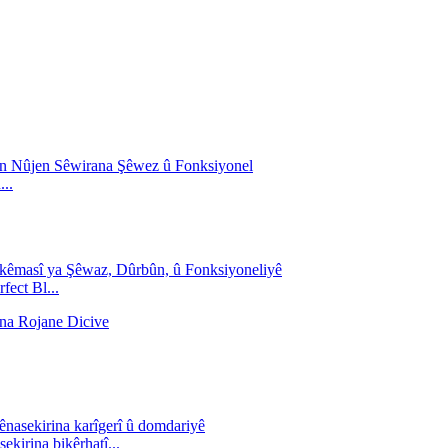
...
ect Bl...
kirina bikêrhatî...