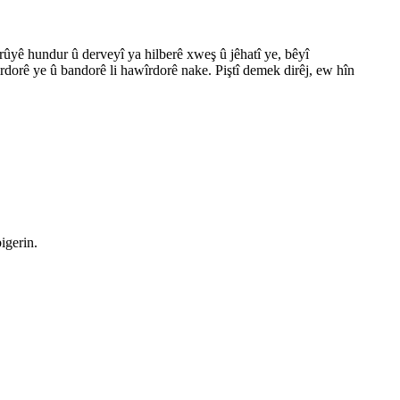
 rûyê hundur û derveyî ya hilberê xweş û jêhatî ye, bêyî
dorê ye û bandorê li hawîrdorê nake. Piştî demek dirêj, ew hîn
igerin.