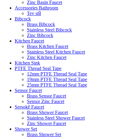
Zinc Basin Faucet
Accessories Bathroom
Tev stîl
Bibcock
Brass Bibcock
Stainless Steel Bibcock
Zinc Bibcock
Kitchen Faucet
Brass Kitchen Faucet
Stainless Steel Kitchen Faucet
Zinc Kitchen Faucet
Kitchen Sink
PTFE Thread Seal Tape
12mm PTFE Thread Seal Tape
19mm PTFE Thread Seal Tape
25mm PTFE Thread Seal Tape
Sensor Faucet
Brass Sensor Faucet
Sensor Zinc Faucet
Serşokê Faucet
Brass Shower Faucet
Stainless Steel Shower Faucet
Zinc Shower Faucet
Shower Set
Brass Shower Set