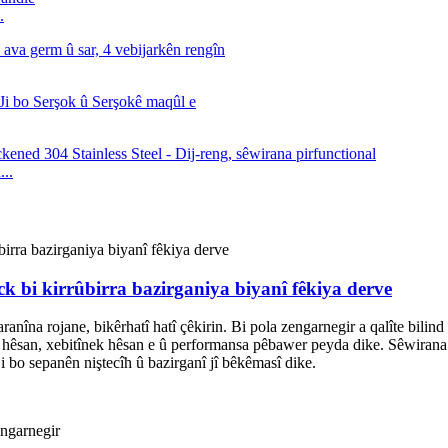
.
..
k bi kirrûbirra bazirganiya biyanî fêkiya derve
îna rojane, bikêrhatî hatî çêkirin. Bi pola zengarnegir a qalîte bilind 
 hêsan, xebitînek hêsan e û performansa pêbawer peyda dike. Sêwirana mî
 bo sepanên niştecîh û bazirganî jî bêkêmasî dike.