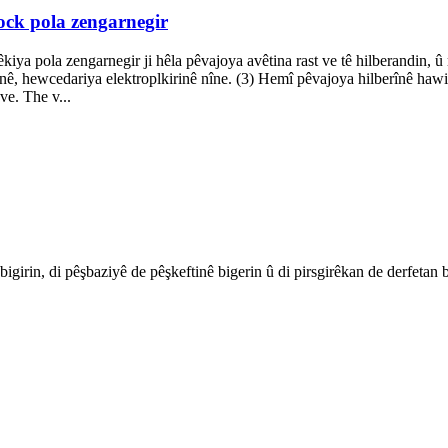
ock pola zengarnegir
kiya pola zengarnegir ji hêla pêvajoya avêtina rast ve tê hilberandin, û
ê, hewcedariya elektroplkirinê nîne. (3) Hemî pêvajoya hilberînê hawir
ve. The v...
irin, di pêşbaziyê de pêşkeftinê bigerin û di pirsgirêkan de derfetan b