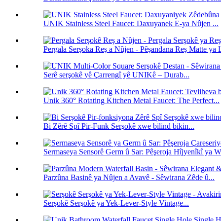
UNIK Stainless Steel Faucet: Daxuyanek E-ya Nûjen ...
Pergala Serşoka Reş a Nûjen - Pêşandana Reş Matte ya L
Serê serşokê yê Çarrengî yê UNIKê – Durab...
Unik 360° Rotating Kitchen Metal Faucet: The Perfect...
Bi Zêrê Spî Pir-Funk Serşokê xwe bilind bikin...
Sermaseya Sensorê Germ û Sar: Pêşeroja Hîjyenîkî ya W.
Parzûna Basinê ya Nûjen a Avavê - Sêwirana Zêde û...
Serşokê Serşokê ya Yek-Lever-Style Vintage...